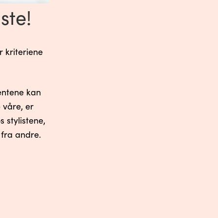
ste!
 kriteriene
lentene kan
 våre, er
 stylistene,
 fra andre.