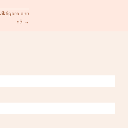
 viktigere enn
nå →