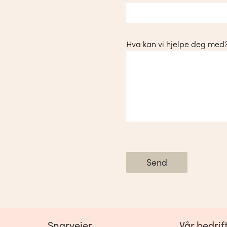
Hva kan vi hjelpe deg med
Send
Snarveier
Vår bedrift