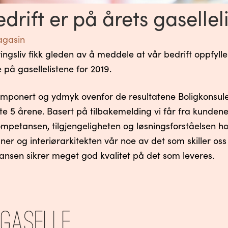
drift er på årets gaselleli
gasin
gsliv fikk gleden av å meddele at vår bedrift oppfyller
på gasellelistene for 2019.
g imponert og ydmyk ovenfor de resultatene Boligkonsu
iste 5 årene. Basert på tilbakemelding vi får fra kundene
mpetansen, tilgjengeligheten og løsningsforståelsen hos
gner og interiørarkitekten vår noe av det som skiller oss
nsen sikrer meget god kvalitet på det som leveres.