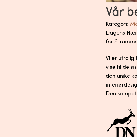
Vår be
Kategori:
Ma
Dagens Nærin
for å komme 
Vi er utroli
vise til de s
den unike ko
interiørdesi
Den kompeta