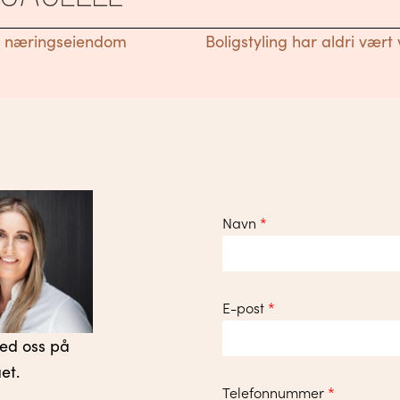
v næringseiendom
Boligstyling har aldri vært
ion
Navn
*
E-post
*
med oss på
et.
Telefonnummer
*