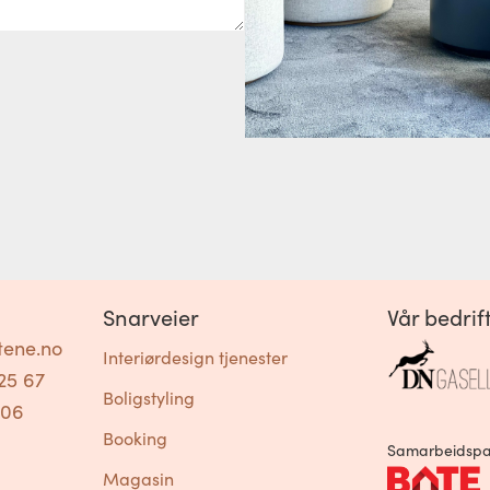
Snarveier
Vår bedrift
tene.no
Interiørdesign tjenester
25 67
Boligstyling
306
Booking
Samarbeidspa
Magasin