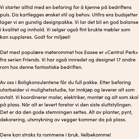
Vi starter alltid med en befaring for å kjenne på bedriftens
puls. Da kartlegges ønsket stil og behov. Utifra ens budsjetter
lager vi en gunstig designpakke. Vi lar det bli en god balanse
i kvalitet og innhold. Vi selger også fint brukte møbler som
kan suppleres. Godt for miljøet!
Det mest populære møterommet hos Easee er «Central Perk»
fra serien Friends. Vi har også innredet og designet 17 andre
rom hos denne fantastiske bedriften.
Av oss i Boligkonsulentene får du full pakke. Etter befaring
utarbeider vi mulighetsstudie, tar innkjøp og leverer alt som
avtalt. Vi koordinerer maler, elektriker, montør og alt som skal
på plass. Når alt er levert foretar vi den siste sluttstylingen.
Det er da den gode stemningen settes. Alt av planter, pynt,
dekorering, utsmykning av vegger kommer da på plass.
Dere kan straks ta rommene i bruk. Velbekomme!